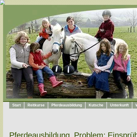
Start
Reitkurse
Pferdeausbildung
Kutsche
Unterkunft
Pferdeausbildung, Problem: Einsprü